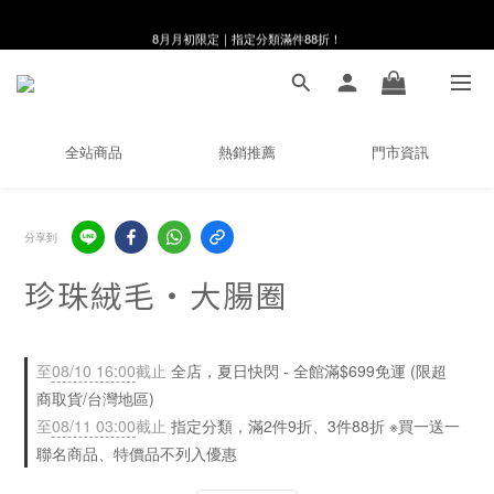
8月月初限定｜指定分類滿件88折！
8月月初限定｜指定分類滿件88折！
線在，好事發生｜祈願新品 第2件享9折
🌸新會員限定🌸註冊送$100購物金
全站商品
熱銷推薦
門市資訊
8月月初限定｜指定分類滿件88折！
分享到
珍珠絨毛・大腸圈
至
08/10 16:00
截止
全店，夏日快閃 - 全館滿$699免運 (限超
商取貨/台灣地區)
至
08/11 03:00
截止
指定分類，滿2件9折、3件88折 ※買一送一
聯名商品、特價品不列入優惠