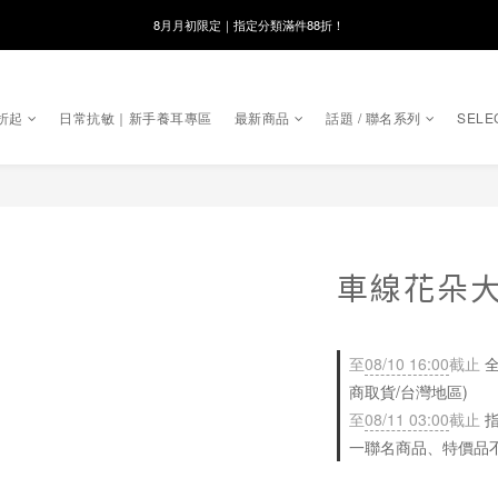
線在，好事發生｜祈願新品 第2件享9折
8月月初限定｜指定分類滿件88折！
🌸新會員限定🌸註冊送$100購物金
折起
日常抗敏｜新手養耳專區
最新商品
話題 / 聯名系列
SELE
8月月初限定｜指定分類滿件88折！
車線花朵
至
08/10 16:00
截止
全
商取貨/台灣地區)
至
08/11 03:00
截止
指
一聯名商品、特價品