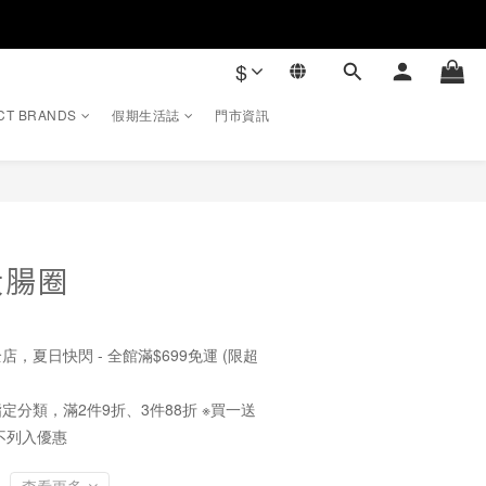
$
CT BRANDS
假期生活誌
門市資訊
立即購買
大腸圈
店，夏日快閃 - 全館滿$699免運 (限超
定分類，滿2件9折、3件88折 ※買一送
不列入優惠