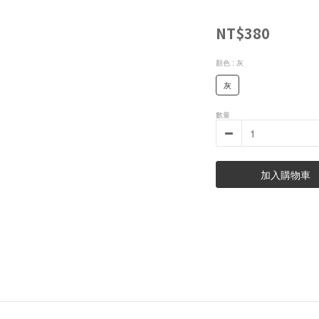
NT$380
顏色
: 灰
灰
數量
加入購物車