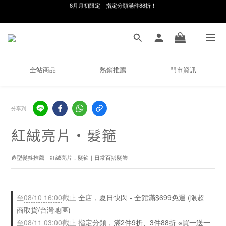
線在，好事發生｜祈願新品 第2件享9折
8月月初限定｜指定分類滿件88折！
🌸新會員限定🌸註冊送$100購物金
8月月初限定｜指定分類滿件88折！
全站商品
熱銷推薦
門市資訊
分享到
紅絨亮片・髮箍
造型髮箍推薦｜紅絨亮片．髮箍｜日常百搭髮飾
至
08/10 16:00
截止
全店，夏日快閃 - 全館滿$699免運 (限超
商取貨/台灣地區)
至
08/11 03:00
截止
指定分類，滿2件9折、3件88折 ※買一送一