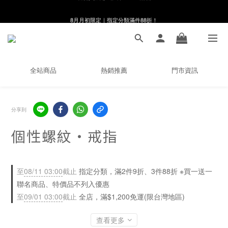
8月月初限定｜指定分類滿件88折！
8月月初限定｜指定分類滿件88折！
線在，好事發生｜祈願新品 第2件享9折
🌸新會員限定🌸註冊送$100購物金
全站商品
熱銷推薦
門市資訊
8月月初限定｜指定分類滿件88折！
分享到
個性螺紋・戒指
至
08/11 03:00
截止
指定分類，滿2件9折、3件88折 ※買一送一
聯名商品、特價品不列入優惠
至
09/01 03:00
截止
全店，滿$1,200免運(限台灣地區)
查看更多