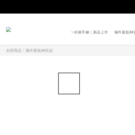
✨祈願手鍊｜新品上市
滿件最低88
全部商品
/
滿件最低88折起