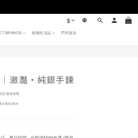
$
CT BRANDS
假期生活誌
門市資訊
立即購買
TO｜瀲灩・純銀手鍊
鋯石/淡水珍珠
0.6x0.3cm
店，夏日快閃 - 全館滿$699免運 (限超