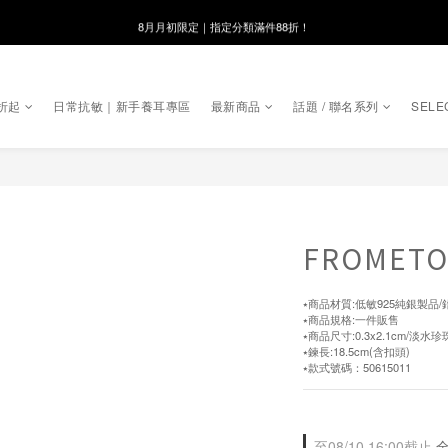
8月月初限定｜指定分類滿件88折！
線在，好事發生｜祈願新品 第2件享9折
🌸新會員限定🌸註冊送$100購物金
折起
日常抗敏｜新手養耳專區
最新商品
話題 / 聯名系列
SELE
8月月初限定｜指定分類滿件88折！
FROME
⭑商品材質:低敏925純銀製品/
⭑商品規格:一件販售
⭑商品尺寸:0.3x2.1cm/淡水珍珠:
⭑鍊長:18.5cm(含扣頭)
⭑款式號碼：50615011
至
08/10 16:00
截止
全