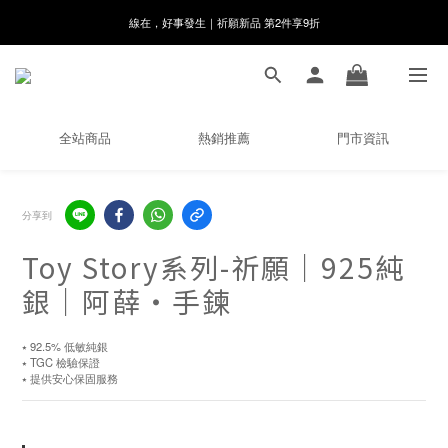
8月月初限定｜指定分類滿件88折！
🌸新會員限定🌸註冊送$100購物金
8月月初限定｜指定分類滿件88折！
全站商品
熱銷推薦
門市資訊
分享到
Toy Story系列-祈願｜925純
銀｜阿薛・手鍊
⭑ 92.5% 低敏純銀 
⭑ TGC 檢驗保證 
⭑ 提供安心保固服務