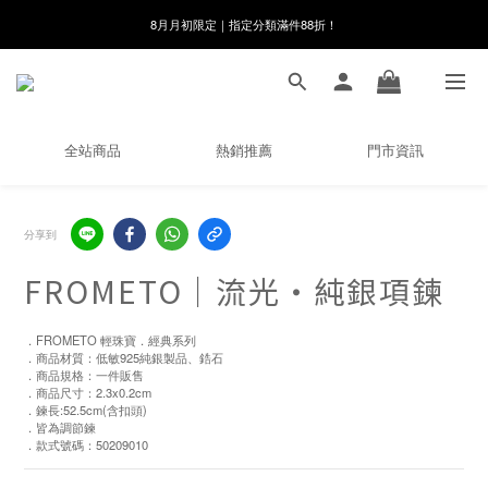
8月月初限定｜指定分類滿件88折！
線在，好事發生｜祈願新品 第2件享9折
🌸新會員限定🌸註冊送$100購物金
8月月初限定｜指定分類滿件88折！
全站商品
熱銷推薦
門市資訊
分享到
FROMETO｜流光・純銀項鍊
．FROMETO 輕珠寶．經典系列
．商品材質：低敏925純銀製品、鋯石
．商品規格：一件販售
．商品尺寸：2.3x0.2cm
．鍊長:52.5cm(含扣頭)
．皆為調節鍊
．款式號碼：50209010