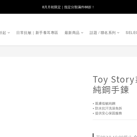
線在，好事發生｜祈願新品 第2件享9折
8月月初限定｜指定分類滿件88折！
🌸新會員限定🌸註冊送$100購物金
折起
日常抗敏｜新手養耳專區
最新商品
話題 / 聯名系列
SELE
8月月初限定｜指定分類滿件88折！
Toy St
純鋼手鍊
⭑ 親膚低敏純鋼
⭑ 防水抗汗洗澡免拆
⭑ 提供安心保固服務