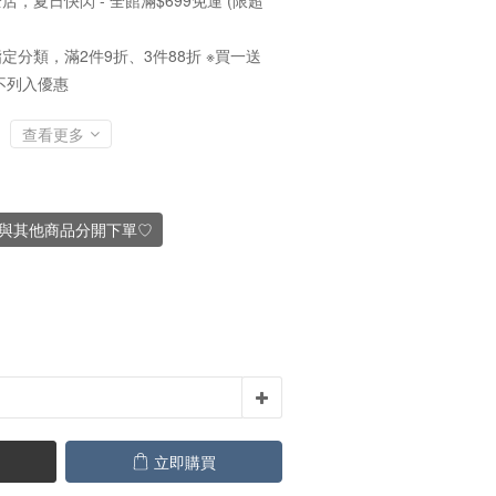
店，夏日快閃 - 全館滿$699免運 (限超
定分類，滿2件9折、3件88折 ※買一送
不列入優惠
查看更多
議與其他商品分開下單♡
立即購買