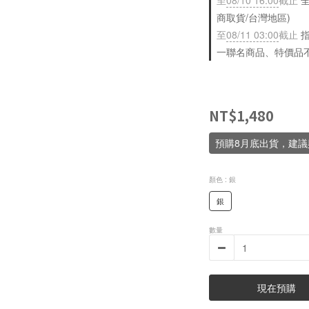
至
08/10 16:00
截止
全
商取貨/台灣地區)
至
08/11 03:00
截止
指
一聯名商品、特價品
NT$1,480
預購8月底出貨，建
顏色
: 銀
銀
數量
現在預購