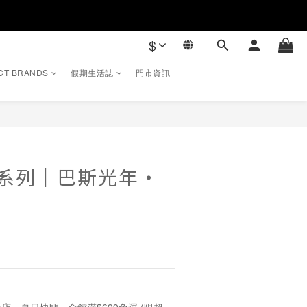
$
CT BRANDS
假期生活誌
門市資訊
立即購買
ory系列｜巴斯光年・