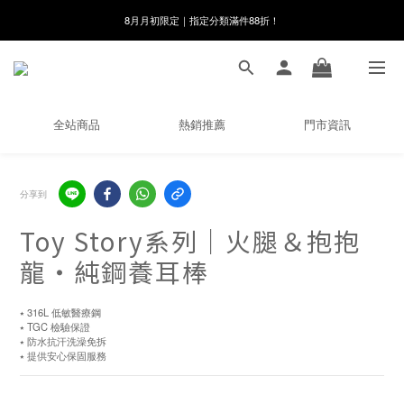
8月月初限定｜指定分類滿件88折！
線在，好事發生｜祈願新品 第2件享9折
🌸新會員限定🌸註冊送$100購物金
8月月初限定｜指定分類滿件88折！
全站商品
熱銷推薦
門市資訊
分享到
Toy Story系列｜火腿＆抱抱
龍・純鋼養耳棒
⭑ 316L 低敏醫療鋼
⭑ TGC 檢驗保證
⭑ 防水抗汗洗澡免拆
⭑ 提供安心保固服務