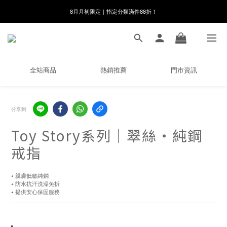
線在，好事發生｜祈願新品 第2件享9折
8月月初限定｜指定分類滿件88折！
🌸新會員限定🌸註冊送$100購物金
8月月初限定｜指定分類滿件88折！
全站商品
熱銷推薦
門市資訊
分享到
Toy Story系列｜翠絲・純鋼
戒指
⭑ 親膚低敏純鋼
⭑ 防水抗汗洗澡免拆
⭑ 提供安心保固服務