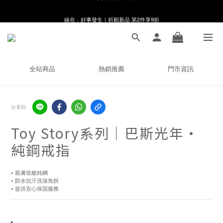
線在，好事發生｜祈願新品 第2件享9折
8月月初限定｜指定分類滿件88折！
🌸新會員限定🌸註冊送$100購物金
8月月初限定｜指定分類滿件88折！
全站商品
熱銷推薦
門市資訊
分享到
Toy Story系列｜巴斯光年・
純鋼戒指
⭑ 親膚低敏純鋼
⭑ 防水抗汗洗澡免拆
⭑ 提供安心保固服務