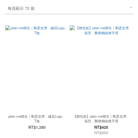
每頁顯示 72 個
plain-me聯名｜剛柔並濟．繡花Logo．
【贈包裝】plain-me聯名｜剛柔並濟．
T恤
弧型．醫療鋼線條手環
NT$1,280
NT$425
NT$850