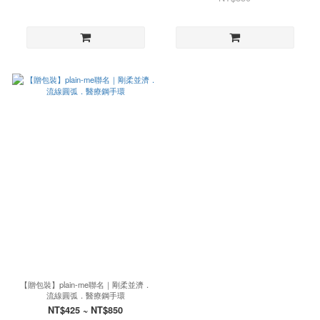
【贈包裝】plain-me聯名｜剛柔並濟．
流線圓弧．醫療鋼手環
NT$425 ~ NT$850