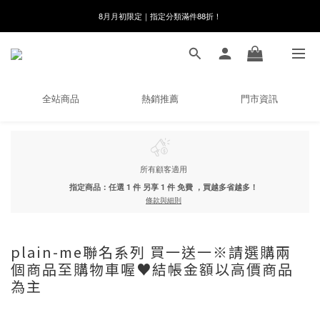
8月月初限定｜指定分類滿件88折！
8月月初限定｜指定分類滿件88折！
線在，好事發生｜祈願新品 第2件享9折
🌸新會員限定🌸註冊送$100購物金
全站商品
熱銷推薦
門市資訊
8月月初限定｜指定分類滿件88折！
所有顧客適用
指定商品：任選 1 件 另享 1 件 免費 ，買越多省越多！
條款與細則
plain-me聯名系列 買一送一※請選購兩
個商品至購物車喔♥結帳金額以高價商品
為主