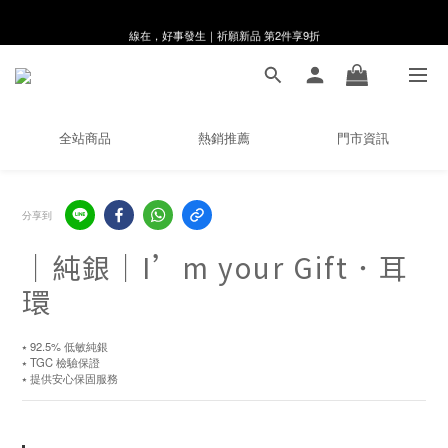
線在，好事發生｜祈願新品 第2件享9折
8月月初限定｜指定分類滿件88折！
🌸新會員限定🌸註冊送$100購物金
8月月初限定｜指定分類滿件88折！
全站商品
熱銷推薦
門市資訊
分享到
｜純銀｜I’m your Gift．耳
環
⭑ 92.5% 低敏純銀
⭑ TGC 檢驗保證
⭑ 提供安心保固服務