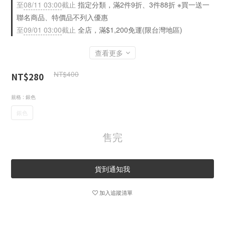
至
08/11 03:00
截止
指定分類，滿2件9折、3件88折 ※買一送一
聯名商品、特價品不列入優惠
至
09/01 03:00
截止
全店，滿$1,200免運(限台灣地區)
查看更多
NT$400
NT$280
規格
: 銀色
銀色
售完
貨到通知我
加入追蹤清單