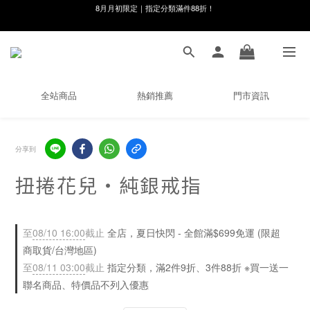
線在，好事發生｜祈願新品 第2件享9折
8月月初限定｜指定分類滿件88折！
🌸新會員限定🌸註冊送$100購物金
8月月初限定｜指定分類滿件88折！
全站商品
熱銷推薦
門市資訊
分享到
扭捲花兒・純銀戒指
至
08/10 16:00
截止
全店，夏日快閃 - 全館滿$699免運 (限超
商取貨/台灣地區)
至
08/11 03:00
截止
指定分類，滿2件9折、3件88折 ※買一送一
聯名商品、特價品不列入優惠