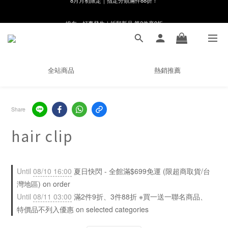
線在，好事發生｜祈願新品 第2件享9折
8月月初限定｜指定分類滿件88折！
🌸新會員限定🌸註冊送$100購物金
8月月初限定｜指定分類滿件88折！
全站商品
熱銷推薦
Share
hair clip
Until
08/10 16:00
夏日快閃 - 全館滿$699免運 (限超商取貨/台
灣地區) on order
Until
08/11 03:00
滿2件9折、3件88折 ※買一送一聯名商品、
特價品不列入優惠 on selected categories