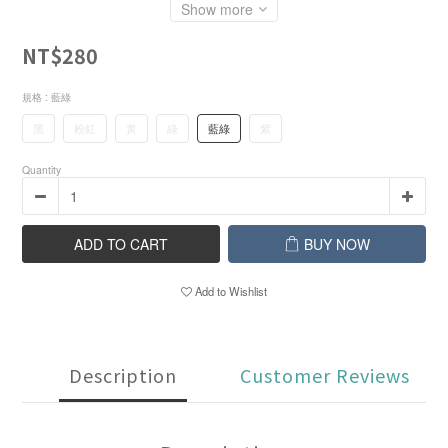
Show more
NT$280
規格
: 藍綠
黑
粉紅
黃
綠
藍綠
紫
Quantity
ADD TO CART
BUY NOW
Add to Wishlist
Description
Customer Reviews