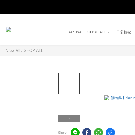
Redline
SHOP ALL
日常抗敏
View All
/
SHOP ALL
Share