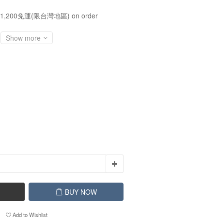
1,200免運(限台灣地區) on order
Show more
BUY NOW
Add to Wishlist