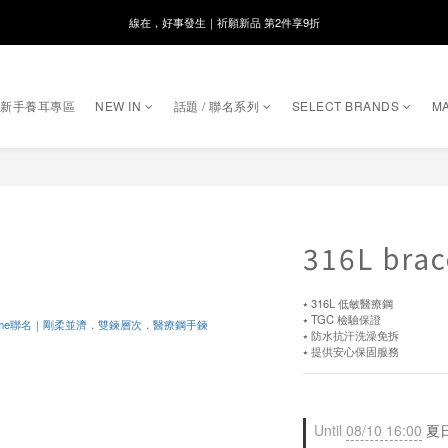
8月月初限定｜指定分類滿件88折！
🌸新會員限定🌸註冊送$100購物金
8月月初限定｜指定分類滿件88折！
｜新手養耳專區
NEW IN
話題 / 聯名系列
SELECT BRANDS
MA
316L brac
⭑ 316L 低敏醫療鋼
⭑ TGC 檢驗保證
⭑ 防水抗汗洗澡免拆
⭑ 提供安心保固服務
Until
08/10 16:00
夏日