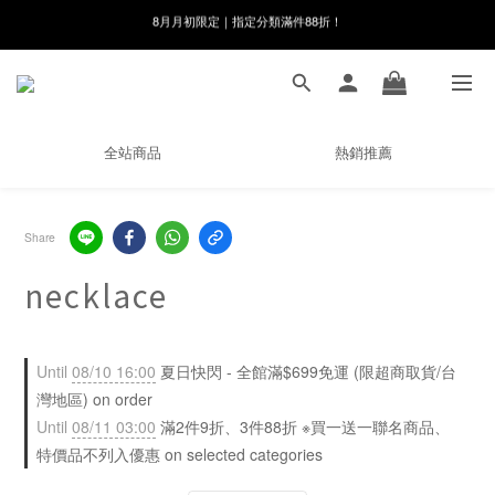
線在，好事發生｜祈願新品 第2件享9折
8月月初限定｜指定分類滿件88折！
🌸新會員限定🌸註冊送$100購物金
8月月初限定｜指定分類滿件88折！
全站商品
熱銷推薦
Share
necklace
Until
08/10 16:00
夏日快閃 - 全館滿$699免運 (限超商取貨/台
灣地區) on order
Until
08/11 03:00
滿2件9折、3件88折 ※買一送一聯名商品、
特價品不列入優惠 on selected categories