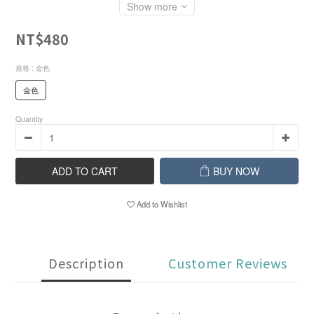
Show more
NT$480
規格
: 金色
金色
Quantity
ADD TO CART
BUY NOW
Add to Wishlist
Description
Customer Reviews