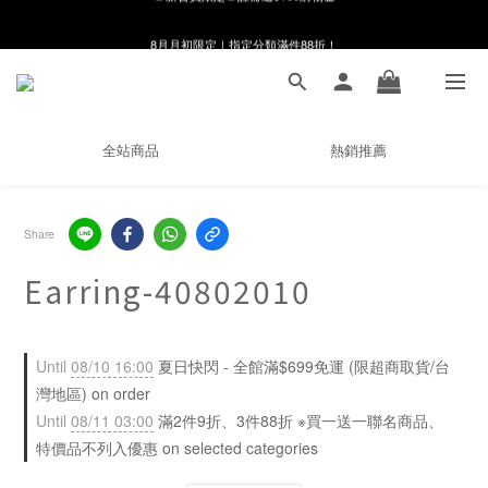
8月月初限定｜指定分類滿件88折！
8月月初限定｜指定分類滿件88折！
線在，好事發生｜祈願新品 第2件享9折
🌸新會員限定🌸註冊送$100購物金
全站商品
熱銷推薦
8月月初限定｜指定分類滿件88折！
Share
Earring-40802010
Until
08/10 16:00
夏日快閃 - 全館滿$699免運 (限超商取貨/台
灣地區) on order
Until
08/11 03:00
滿2件9折、3件88折 ※買一送一聯名商品、
特價品不列入優惠 on selected categories