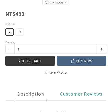
Show more
NT$480
款式
: 金
金
銀
Quantity
ADD TO CART
BUY NOW
Add to Wishlist
Description
Customer Reviews