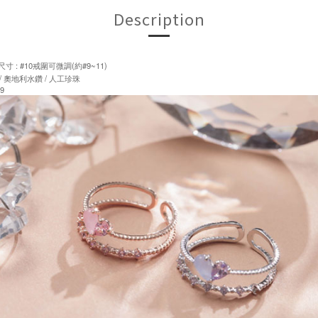
Description
寸 : #10戒圍可微調(約#9~11)
 / 奧地利水鑽 / 人工珍珠
9