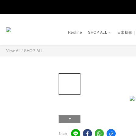
Redline
SHOP ALL
日常抗敏
View All
/
SHOP ALL
Share