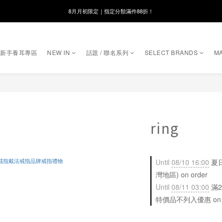
線在，好事發生｜祈願新品 第2件享9折
8月月初限定｜指定分類滿件88折！
🌸新會員限定🌸註冊送$100購物金
｜新手養耳專區
NEW IN
話題 / 聯名系列
SELECT BRANDS
MA
8月月初限定｜指定分類滿件88折！
ring
Until
08/10 16:00
夏日
灣地區) on order
Until
08/11 03:00
滿2
特價品不列入優惠 on sele