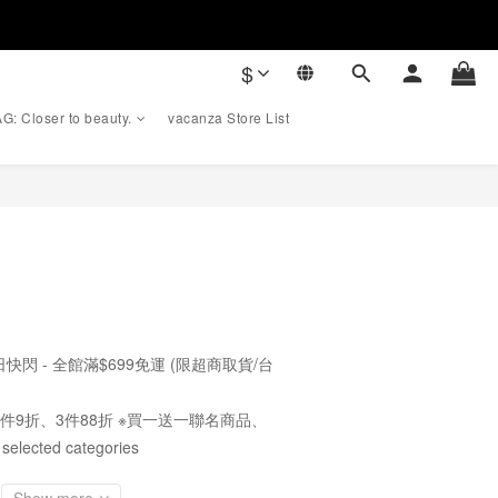
$
G: Closer to beauty.
vacanza Store List
BUY NOW
快閃 - 全館滿$699免運 (限超商取貨/台
件9折、3件88折 ※買一送一聯名商品、
cted categories