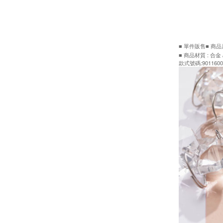
■ 單件販售■ 商品尺
■ 商品材質 : 合金
款式號碼:9011600