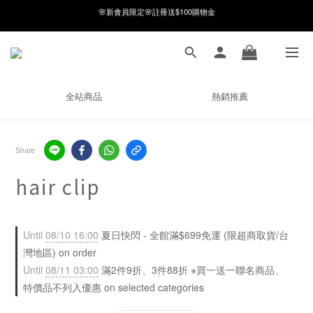
8月月初限定｜指定分類滿件88折！
8月月初限定｜指定分類滿件88折！
線在，好事發生｜祈願新品 第2件享9折
🌸新會員限定🌸註冊送$100購物金
全站商品
熱銷推薦
8月月初限定｜指定分類滿件88折！
Share
hair clip
Until
08/10 16:00
夏日快閃 - 全館滿$699免運 (限超商取貨/台
灣地區) on order
Until
08/11 03:00
滿2件9折、3件88折 ※買一送一聯名商品、
特價品不列入優惠 on selected categories