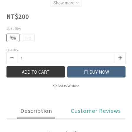
Show more
NT$200
規格
: 黑色
黑色
白色
Quantity
ADD TO CART
BUY NOW
Add to Wishlist
Description
Customer Reviews