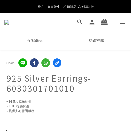
8月月初限定｜指定分類滿件88折！
🌸新會員限定🌸註冊送$100購物金
8月月初限定｜指定分類滿件88折！
全站商品
熱銷推薦
Share
925 Silver Earrings-
6030301701010
⭑ 92.5% 低敏純銀
⭑ TGC 檢驗保證
⭑ 提供安心保固服務