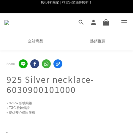
線在，好事發生｜祈願新品 第2件享9折
8月月初限定｜指定分類滿件88折！
🌸新會員限定🌸註冊送$100購物金
8月月初限定｜指定分類滿件88折！
全站商品
熱銷推薦
Share
925 Silver necklace-
6030900101000
⭑ 92.5% 低敏純銀
⭑ TGC 檢驗保證
⭑ 提供安心保固服務