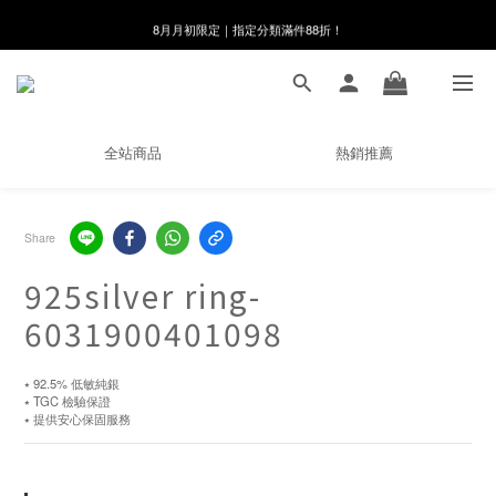
8月月初限定｜指定分類滿件88折！
8月月初限定｜指定分類滿件88折！
線在，好事發生｜祈願新品 第2件享9折
🌸新會員限定🌸註冊送$100購物金
全站商品
熱銷推薦
8月月初限定｜指定分類滿件88折！
Share
925silver ring-
6031900401098
⭑ 92.5% 低敏純銀
⭑ TGC 檢驗保證
⭑ 提供安心保固服務