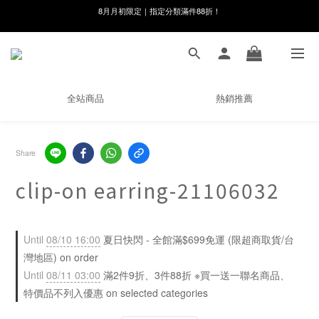
線在，好事發生｜祈願新品 第2件享9折
8月月初限定｜指定分類滿件88折！
🌸新會員限定🌸註冊送$100購物金
8月月初限定｜指定分類滿件88折！
全站商品
熱銷推薦
Share
clip-on earring-21106032
Until
08/10 16:00
夏日快閃 - 全館滿$699免運 (限超商取貨/台
灣地區) on order
Until
08/11 03:00
滿2件9折、3件88折 ※買一送一聯名商品、
特價品不列入優惠 on selected categories