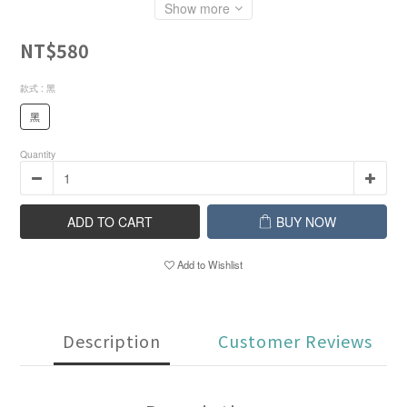
Show more
NT$580
款式
: 黑
黑
Quantity
ADD TO CART
BUY NOW
Add to Wishlist
Description
Customer Reviews