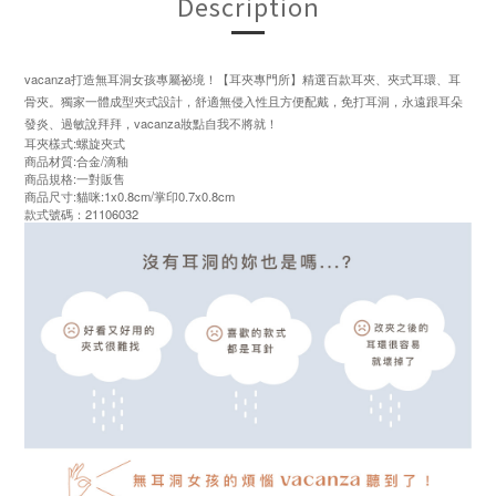
Description
vacanza打造無耳洞女孩專屬祕境！【耳夾專門所】精選百款耳夾、夾式耳環、耳
骨夾。獨家一體成型夾式設計，舒適無侵入性且方便配戴，免打耳洞，永遠跟耳朵
發炎、過敏說拜拜，vacanza妝點自我不將就！
耳夾樣式:螺旋夾式
商品材質:合金/滴釉
商品規格:一對販售
商品尺寸:貓咪:1x0.8cm/掌印0.7x0.8cm
款式號碼：21106032