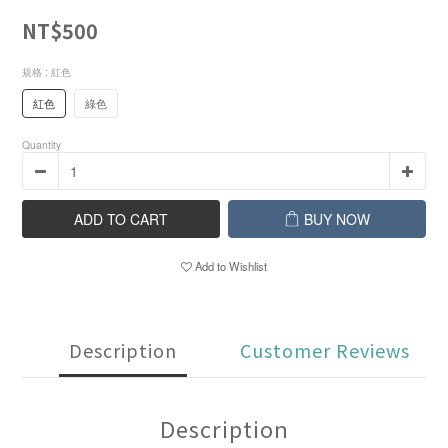
NT$500
規格
: 紅色
紅色
綠色
Quantity
ADD TO CART
BUY NOW
Add to Wishlist
Description
Customer Reviews
Description