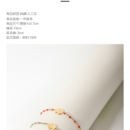
商品材質:純鋼/人工石
商品規格:一件販售
商品尺寸:墜飾1x0.7cm
鍊長:15cm
延長鍊:.5cm
款式號碼：90811004