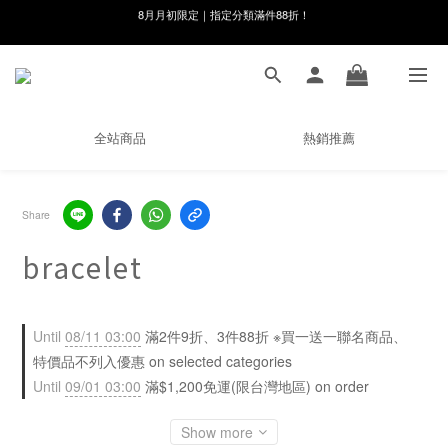
8月月初限定｜指定分類滿件88折！
線在，好事發生｜祈願新品 第2件享9折
🌸新會員限定🌸註冊送$100購物金
8月月初限定｜指定分類滿件88折！
全站商品
熱銷推薦
Share
bracelet
Until
08/11 03:00
滿2件9折、3件88折 ※買一送一聯名商品、
特價品不列入優惠 on selected categories
Until
09/01 03:00
滿$1,200免運(限台灣地區) on order
Show more