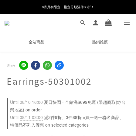
線在，好事發生｜祈願新品 第2件享9折
8月月初限定｜指定分類滿件88折！
🌸新會員限定🌸註冊送$100購物金
8月月初限定｜指定分類滿件88折！
全站商品
熱銷推薦
Share
Earrings-50301002
Until
08/10 16:00
夏日快閃 - 全館滿$699免運 (限超商取貨/台
灣地區) on order
Until
08/11 03:00
滿2件9折、3件88折 ※買一送一聯名商品、
特價品不列入優惠 on selected categories