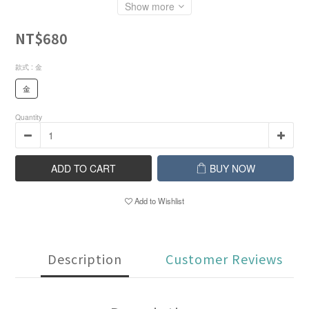
Show more
NT$680
款式
: 金
金
Quantity
ADD TO CART
BUY NOW
Add to Wishlist
Description
Customer Reviews