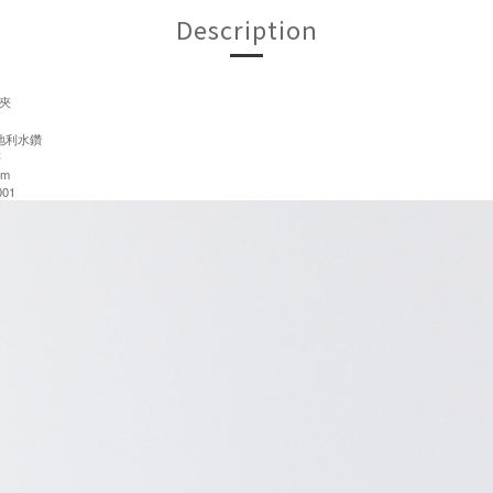
Description
夾
地利水鑽
售
cm
01