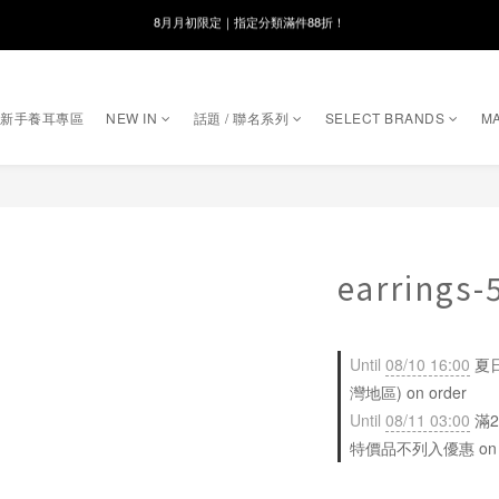
線在，好事發生｜祈願新品 第2件享9折
8月月初限定｜指定分類滿件88折！
🌸新會員限定🌸註冊送$100購物金
｜新手養耳專區
NEW IN
話題 / 聯名系列
SELECT BRANDS
MA
8月月初限定｜指定分類滿件88折！
earrings
Until
08/10 16:00
夏日
灣地區) on order
Until
08/11 03:00
滿2
特價品不列入優惠 on sele