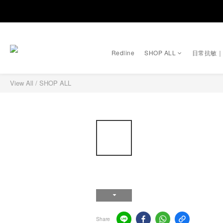
Redline
SHOP ALL
日常抗敏
View All
/
SHOP ALL
Share