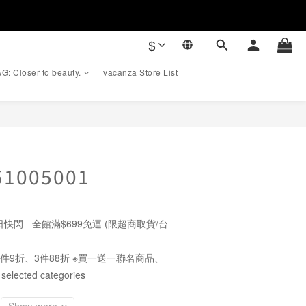
$
G: Closer to beauty.
vacanza Store List
BUY NOW
-51005001
快閃 - 全館滿$699免運 (限超商取貨/台
件9折、3件88折 ※買一送一聯名商品、
cted categories