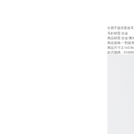
出貨不提供更改耳
耳針材質:合金
商品材質:合金/奧
商品規格:一對販
商品尺寸:2.1x0.9
款式號碼：510050