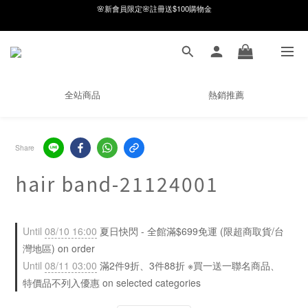
8月月初限定｜指定分類滿件88折！
8月月初限定｜指定分類滿件88折！
線在，好事發生｜祈願新品 第2件享9折
🌸新會員限定🌸註冊送$100購物金
全站商品
熱銷推薦
8月月初限定｜指定分類滿件88折！
Share
hair band-21124001
Until
08/10 16:00
夏日快閃 - 全館滿$699免運 (限超商取貨/台
灣地區) on order
Until
08/11 03:00
滿2件9折、3件88折 ※買一送一聯名商品、
特價品不列入優惠 on selected categories