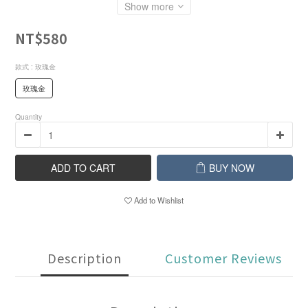
Show more
NT$580
款式
: 玫瑰金
玫瑰金
Quantity
ADD TO CART
BUY NOW
Add to Wishlist
Description
Customer Reviews