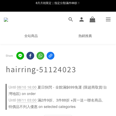
線在，好事發生｜祈願新品 第2件享9折
8月月初限定｜指定分類滿件88折！
🌸新會員限定🌸註冊送$100購物金
8月月初限定｜指定分類滿件88折！
全站商品
熱銷推薦
Share
hairring-51124023
Until
08/10 16:00
夏日快閃 - 全館滿$699免運 (限超商取貨/台
灣地區) on order
Until
08/11 03:00
滿2件9折、3件88折 ※買一送一聯名商品、
特價品不列入優惠 on selected categories