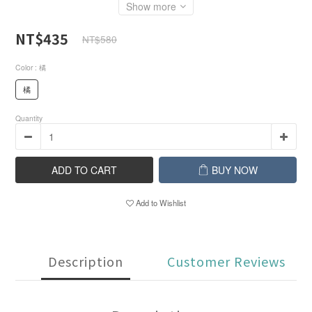
Show more
NT$435
NT$580
Color
: 橘
橘
Quantity
ADD TO CART
BUY NOW
Add to Wishlist
Description
Customer Reviews