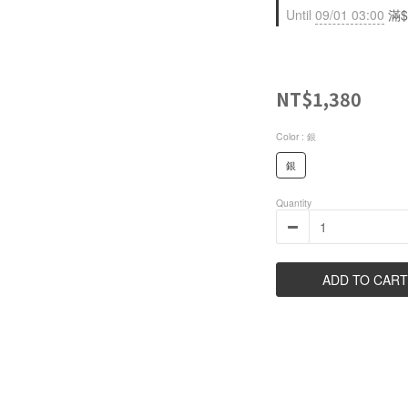
Until
09/01 03:00
滿$
NT$1,380
Color
: 銀
銀
Quantity
ADD TO CART