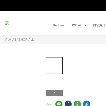
Redline
SHOP ALL
日常抗敏
View All
/
SHOP ALL
Share