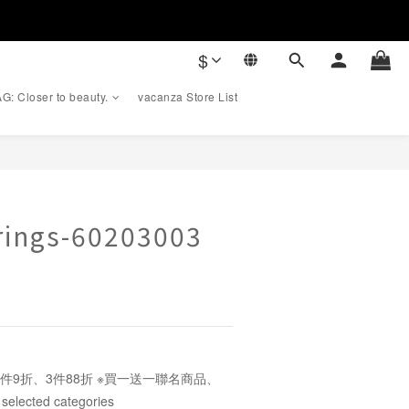
$
G: Closer to beauty.
vacanza Store List
BUY NOW
rrings-60203003
件9折、3件88折 ※買一送一聯名商品、
cted categories