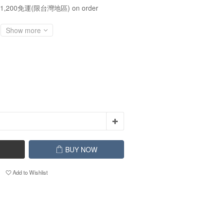
1,200免運(限台灣地區) on order
Show more
BUY NOW
Add to Wishlist