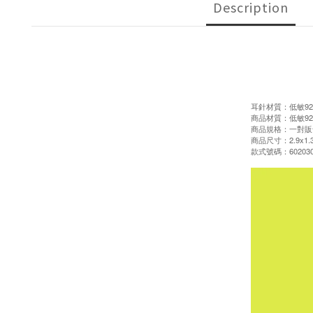
Description
耳針材質：低敏92
商品材質：低敏92
商品規格：一對販
商品尺寸：2.9x1.
款式號碼：602030