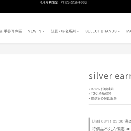
線在，好事發生｜祈願新品 第2件享9折
8月月初限定｜指定分類滿件88折！
🌸新會員限定🌸註冊送$100購物金
｜新手養耳專區
NEW IN
話題 / 聯名系列
SELECT BRANDS
MA
8月月初限定｜指定分類滿件88折！
silver ea
⭑ 92.5% 低敏純銀
⭑ TGC 檢驗保證
⭑ 提供安心保固服務
Until
08/11 03:00
滿2
特價品不列入優惠 on sele