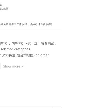
生銀
再生銀/鋯石
會員終身免費清潔與保修服務，請參考【售後服務】
件9折、3件88折 ※買一送一聯名商品、
cted categories
1,200免運(限台灣地區) on order
Show more