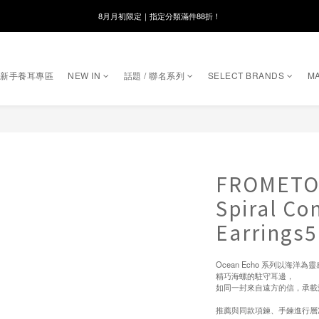
線在，好事發生｜祈願新品 第2件享9折
8月月初限定｜指定分類滿件88折！
🌸新會員限定🌸註冊送$100購物金
｜新手養耳專區
NEW IN
話題 / 聯名系列
SELECT BRANDS
MA
8月月初限定｜指定分類滿件88折！
FROMETO
Spiral Co
Earrings
Ocean Echo 系列以海洋為
精巧海螺的駐守耳邊，
如同一封來自遠方的信，承載
推薦與同款項鍊、手鍊進行層