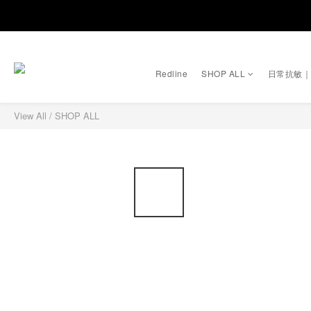
Redline
SHOP ALL
日常抗敏
View All
/
SHOP ALL