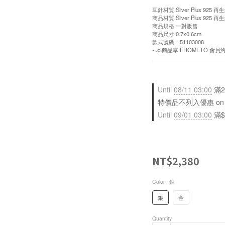
耳針材質:Sliver Plus 925 再
商品材質:Sliver Plus 925 
商品規格:一對販售
商品尺寸:0.7x0.6cm
款式號碼：51103008
⭑ 本商品享 FROMETO 
Until
08/11 03:00
滿2
特價品不列入優惠 on sele
Until
09/01 03:00
滿$
NT$2,380
Color
: 銀
銀
金
Quantity