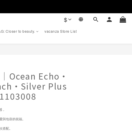
$
G: Closer to beauty.
vacanza Store List
BUY NOW
｜Ocean Echo・
nch・Silver Plus
51103008
靈感，
愛與包容的祝福。
次搭配。