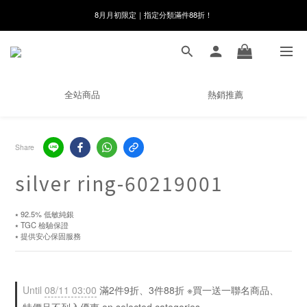
線在，好事發生｜祈願新品 第2件享9折
8月月初限定｜指定分類滿件88折！
🌸新會員限定🌸註冊送$100購物金
8月月初限定｜指定分類滿件88折！
全站商品
熱銷推薦
Share
silver ring-60219001
⭑ 92.5% 低敏純銀 
⭑ TGC 檢驗保證 
⭑ 提供安心保固服務
Until
08/11 03:00
滿2件9折、3件88折 ※買一送一聯名商品、