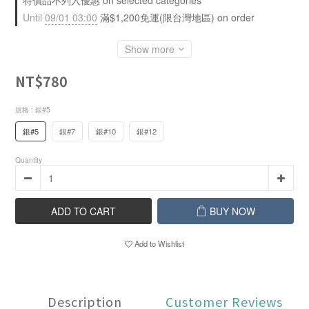
特價品不列入優惠 on selected categories
Until
09/01 03:00
滿$1,200免運(限台灣地區) on order
Show more
NT$780
規格
: 銀#5
銀#5
銀#7
銀#10
銀#12
Quantity
ADD TO CART
BUY NOW
Add to Wishlist
Description
Customer Reviews