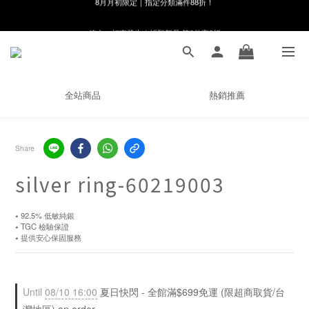
線在，好事發生｜祈願新品 第2件享9折
8月月初限定｜指定分類滿件88折！
🌸新會員限定🌸註冊送$100購物金
8月月初限定｜指定分類滿件88折！
全站商品
熱銷推薦
Share
silver ring-60219003
⭑ 92.5% 低敏純銀 
⭑ TGC 檢驗保證 
⭑ 提供安心保固服務
Until
08/10 16:00
夏日快閃 - 全館滿$699免運 (限超商取貨/台