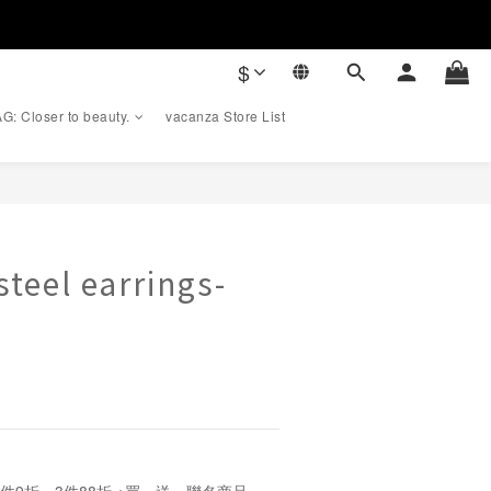
$
G: Closer to beauty.
vacanza Store List
BUY NOW
steel earrings-