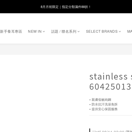
線在，好事發生｜祈願新品 第2件享9折
8月月初限定｜指定分類滿件88折！
🌸新會員限定🌸註冊送$100購物金
｜新手養耳專區
NEW IN
話題 / 聯名系列
SELECT BRANDS
MA
8月月初限定｜指定分類滿件88折！
stainless 
60425013
⭑ 親膚低敏純鋼
⭑ 防水抗汗洗澡免拆
⭑ 提供安心保固服務