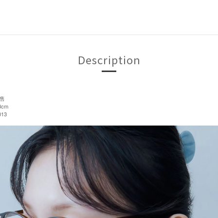
Description
售
3cm
13