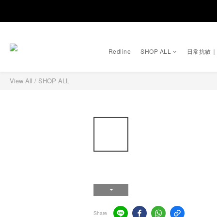
Redline
SHOP ALL
日常抗敏
View All
/
SHOP ALL
Share