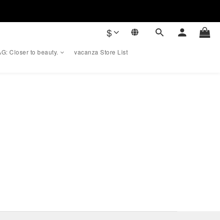
$
G: Closer to beauty.
vacanza Store List