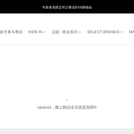
8月月初限定｜指定分類滿件88折！
🌸新會員限定🌸註冊送$100購物金
8月月初限定｜指定分類滿件88折！
｜新手養耳專區
NEW IN
話題 / 聯名系列
SELECT BRANDS
MA
–
vacanza，戴上飾品生活就是假期®