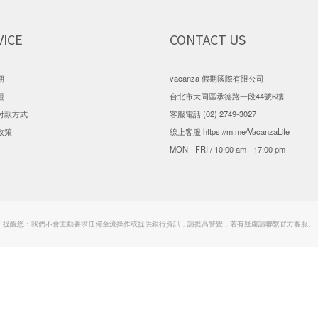
VICE
CONTACT US
期
vacanza 假期國際有限公司
題
台北市大同區承德路一段44號6樓
付款方式
客服電話 (02) 2749-3027
政策
線上客服
https://m.me/VacanzaLife
MON - FRI / 10:00 am - 17:00 pm
提醒您：我們不會主動要求任何金流操作或提供銀行資訊，請提高警覺，若有疑慮請聯繫官方客服。