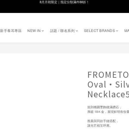
線在，好事發生｜祈願新品 第2件享9折
8月月初限定｜指定分類滿件88折！
🌸新會員限定🌸註冊送$100購物金
｜新手養耳專區
NEW IN
話題 / 聯名系列
SELECT BRANDS
MA
8月月初限定｜指定分類滿件88折！
FROMETO
Oval・Silv
Necklace
規則橢圓墜飾鑲滿鑽石，
厚鍍 18Ｋ金，展現鮮明有份
推薦與同款手鏈搭配，
讓光芒相互呼應。