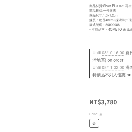
商品材質:Sliver Plus 925 
商品規格:一件販售
商品尺寸:1.3x1.2cm
鍊長：總長48cm (採滑珠扣
款式號碼：50909008
⭑ 本商品享 FROMETO 
Until
08/10 16:00
夏日
灣地區) on order
Until
08/11 03:00
滿2
特價品不列入優惠 on sele
NT$3,780
Color
: 金
金