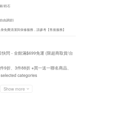
再生銀/鋯石
環自由調節)
會員終身免費清潔與保修服務，請參考【售後服務】
快閃 - 全館滿$699免運 (限超商取貨/台
件9折、3件88折 ※買一送一聯名商品、
cted categories
Show more