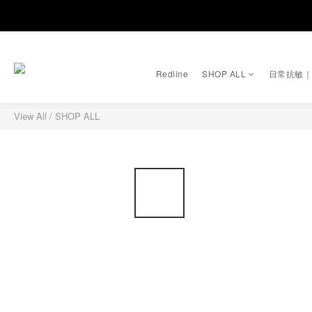
Redline
SHOP ALL
日常抗敏
View All
/
SHOP ALL