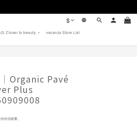
$
G: Closer to beauty.
vacanza Store List
BUY NOW
｜Organic Pavé
er Plus
50909008
量的自信能量。