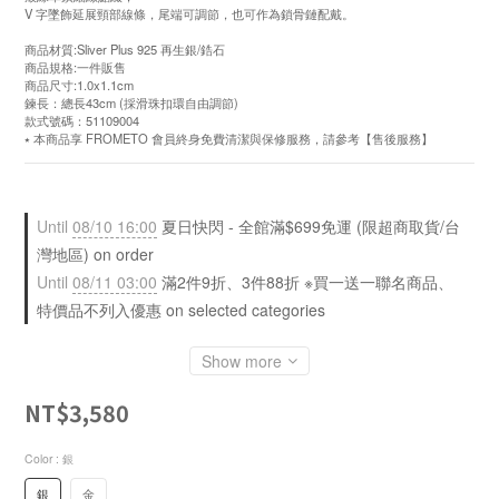
V 字墜飾延展頸部線條，尾端可調節，也可作為鎖骨鏈配戴。
商品材質:Sliver Plus 925 再生銀/鋯石
商品規格:一件販售
商品尺寸:1.0x1.1cm
鍊長：總長43cm (採滑珠扣環自由調節)
款式號碼：51109004
⭑ 本商品享 FROMETO 會員終身免費清潔與保修服務，請參考【售後服務】
Until
08/10 16:00
夏日快閃 - 全館滿$699免運 (限超商取貨/台
灣地區) on order
Until
08/11 03:00
滿2件9折、3件88折 ※買一送一聯名商品、
特價品不列入優惠 on selected categories
Show more
NT$3,580
Color
: 銀
銀
金