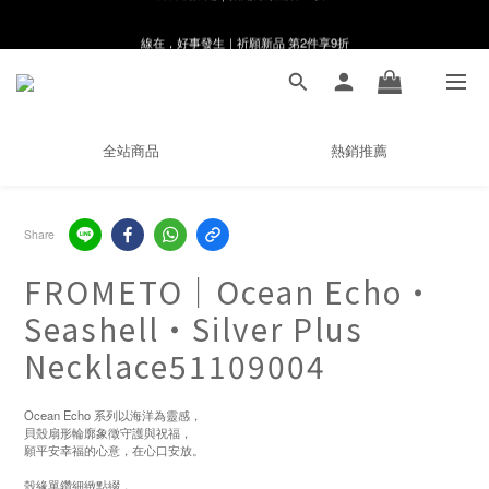
線在，好事發生｜祈願新品 第2件享9折
8月月初限定｜指定分類滿件88折！
🌸新會員限定🌸註冊送$100購物金
8月月初限定｜指定分類滿件88折！
全站商品
熱銷推薦
Share
FROMETO｜Ocean Echo・
Seashell・Silver Plus
Necklace51109004
Ocean Echo 系列以海洋為靈感，
貝殼扇形輪廓象徵守護與祝福，
願平安幸福的心意，在心口安放。
殼緣單鑽細緻點綴，