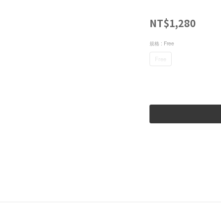
NT$1,280
規格
: Free
Free