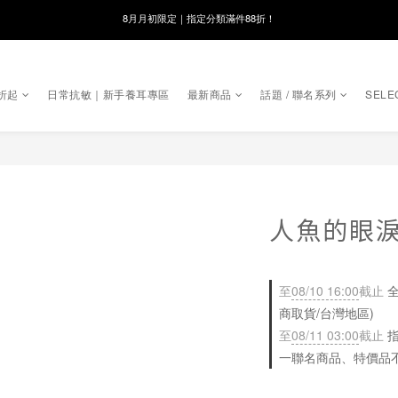
線在，好事發生｜祈願新品 第2件享9折
8月月初限定｜指定分類滿件88折！
🌸新會員限定🌸註冊送$100購物金
折起
日常抗敏｜新手養耳專區
最新商品
話題 / 聯名系列
SELE
8月月初限定｜指定分類滿件88折！
人魚的眼
至
08/10 16:00
截止
全
商取貨/台灣地區)
至
08/11 03:00
截止
指
一聯名商品、特價品