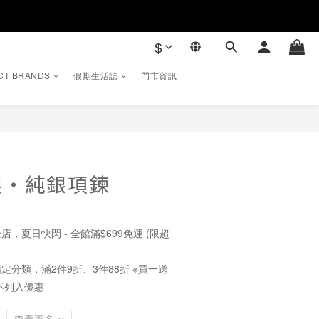
$
CT BRANDS
假期生活誌
門市資訊
淚・純銀項鍊
店，夏日快閃 - 全館滿$699免運 (限超
定分類，滿2件9折、3件88折 ※買一送
不列入優惠