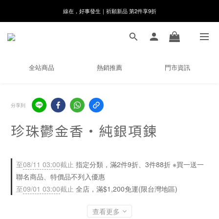
8月月初限定｜指定分類滿件88折！
🌸新會員限定🌸註冊送$100購物金
8月月初限定｜指定分類滿件88折！
全站商品
熱銷推薦
門市資訊
分享到
珍珠鬱金香・純銀項鍊
至
08/11 03:00
截止
指定分類，滿2件9折、3件88折 ※買一送一
聯名商品、特價品不列入優惠
至
09/01 03:00
截止
全店，滿$1,200免運(限台灣地區)
查看更多