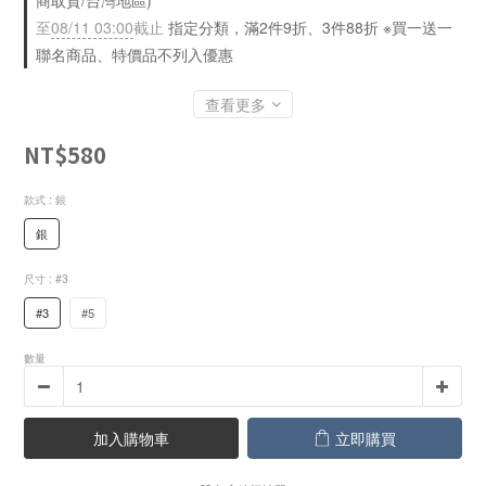
商取貨/台灣地區)
至
08/11 03:00
截止
指定分類，滿2件9折、3件88折 ※買一送一
聯名商品、特價品不列入優惠
查看更多
NT$580
款式
: 銀
銀
尺寸
: #3
#3
#5
數量
加入購物車
立即購買