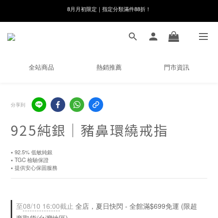
線在，好事發生｜祈願新品 第2件享9折
8月月初限定｜指定分類滿件88折！
🌸新會員限定🌸註冊送$100購物金
8月月初限定｜指定分類滿件88折！
全站商品
熱銷推薦
門市資訊
分享到
925純銀｜豬鼻環繞戒指
⭑ 92.5% 低敏純銀
⭑ TGC 檢驗保證
⭑ 提供安心保固服務
至
08/10 16:00
截止
全店，夏日快閃 - 全館滿$699免運 (限超