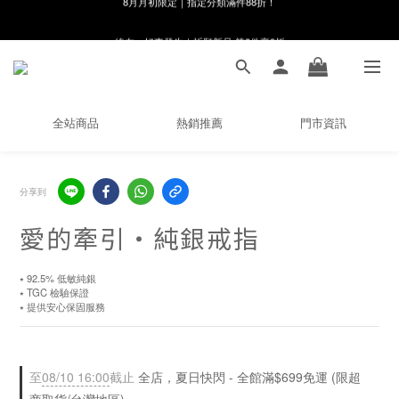
線在，好事發生｜祈願新品 第2件享9折
8月月初限定｜指定分類滿件88折！
🌸新會員限定🌸註冊送$100購物金
8月月初限定｜指定分類滿件88折！
全站商品
熱銷推薦
門市資訊
分享到
愛的牽引・純銀戒指
⭑ 92.5% 低敏純銀
⭑ TGC 檢驗保證
⭑ 提供安心保固服務
至
08/10 16:00
截止
全店，夏日快閃 - 全館滿$699免運 (限超