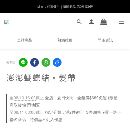
線在，好事發生｜祈願新品 第2件享9折
8月月初限定｜指定分類滿件88折！
🌸新會員限定🌸註冊送$100購物金
8月月初限定｜指定分類滿件88折！
全站商品
熱銷推薦
門市資訊
分享到
澎澎蝴蝶結・髮帶
至
08/10 16:00
截止
全店，夏日快閃 - 全館滿$699免運 (限超
商取貨/台灣地區)
至
08/11 03:00
截止
指定分類，滿2件9折、3件88折 ※買一送一
聯名商品、特價品不列入優惠