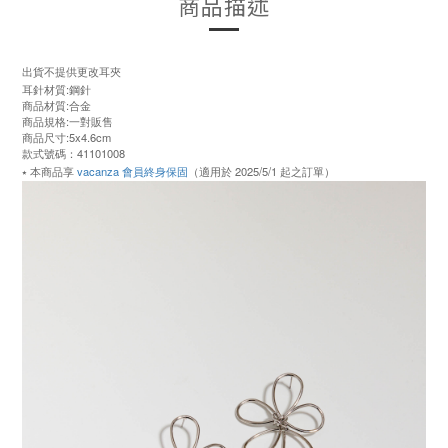
商品描述
出貨不提供更改耳夾
耳針材質:鋼針
商品材質:合金
商品規格:一對販售
商品尺寸:5x4.6cm
款式號碼：41101008
⭑ 本商品享
vacanza 會員終身保固
（適用於 2025/5/1 起之訂單）