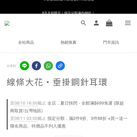
8月月初限定｜指定分類滿件88折！
8月月初限定｜指定分類滿件88折！
線在，好事發生｜祈願新品 第2件享9折
🌸新會員限定🌸註冊送$100購物金
全站商品
熱銷推薦
門市資訊
8月月初限定｜指定分類滿件88折！
分享到
線條大花・垂掛鋼針耳環
至
08/10 16:00
截止
全店，夏日快閃 - 全館滿$699免運 (限超
商取貨/台灣地區)
至
08/11 03:00
截止
指定分類，滿2件9折、3件88折 ※買一送一
聯名商品、特價品不列入優惠