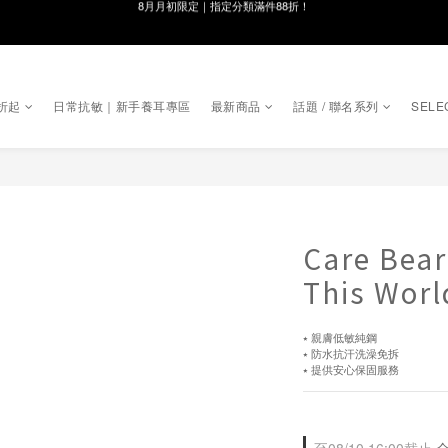
線在，好事發生｜祈願新品 第2件享9折
8月月初限定｜指定分類滿件88折！
🌸新會員限定🌸註冊送$100購物金
折起
日常抗敏｜新手養耳專區
最新商品
話題 / 聯名系列
SELE
8月月初限定｜指定分類滿件88折！
Care Bea
This W
⭑ 親膚低敏純鋼
⭑ 防水抗汗洗澡免拆
⭑ 提供安心保固服務