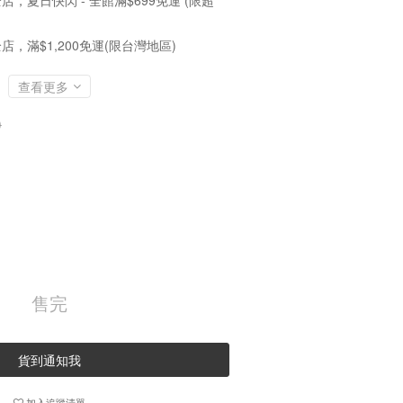
店，夏日快閃 - 全館滿$699免運 (限超
店，滿$1,200免運(限台灣地區)
查看更多
0
售完
貨到通知我
加入追蹤清單