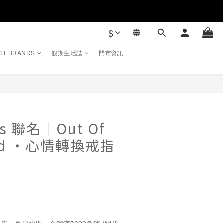
$
CT BRANDS
假期生活誌
門市資訊
rs 聯名｜Out Of
orld ・心情轉換戒指