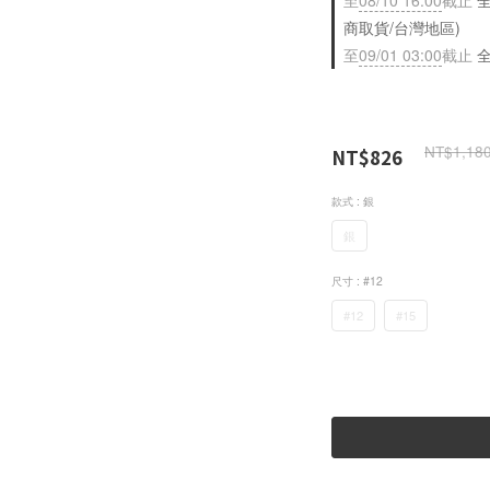
至
08/10 16:00
截止
全
商取貨/台灣地區)
至
09/01 03:00
截止
全
NT$1,18
NT$826
款式
: 銀
銀
尺寸
: #12
#12
#15