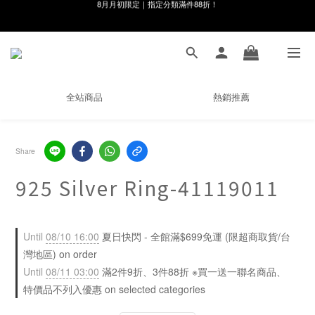
線在，好事發生｜祈願新品 第2件享9折
8月月初限定｜指定分類滿件88折！
🌸新會員限定🌸註冊送$100購物金
8月月初限定｜指定分類滿件88折！
全站商品
熱銷推薦
Share
925 Silver Ring-41119011
Until
08/10 16:00
夏日快閃 - 全館滿$699免運 (限超商取貨/台
灣地區) on order
Until
08/11 03:00
滿2件9折、3件88折 ※買一送一聯名商品、
特價品不列入優惠 on selected categories