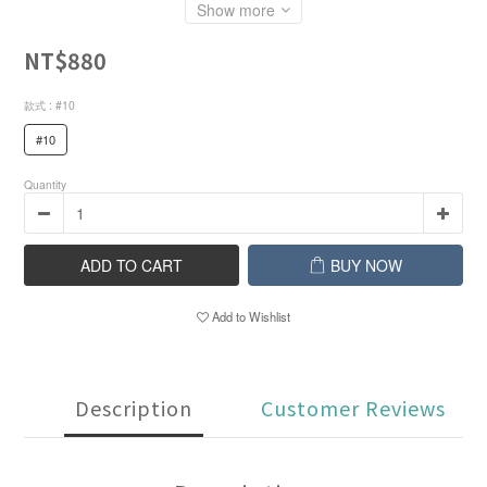
Show more
NT$880
款式
: #10
#10
Quantity
ADD TO CART
BUY NOW
Add to Wishlist
Description
Customer Reviews