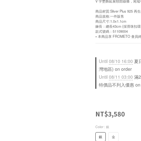
V 字墜飾延展頸部線條，尾
商品材質:Sliver Plus 925 
商品規格:一件販售
商品尺寸:1.0x1.1cm
鍊長：總長43cm (採滑珠扣
款式號碼：51109004
⭑ 本商品享 FROMETO 
Until
08/10 16:00
夏日
灣地區) on order
Until
08/11 03:00
滿2
特價品不列入優惠 on sele
NT$3,580
Color
: 銀
銀
金