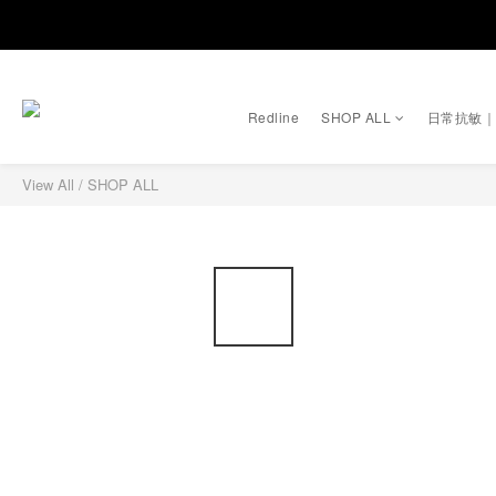
Redline
SHOP ALL
日常抗敏
View All
/
SHOP ALL