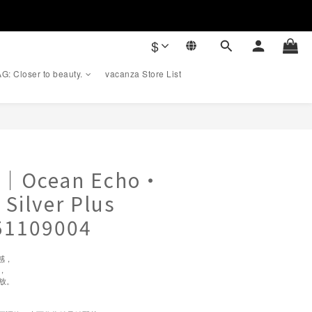
$
G: Closer to beauty.
vacanza Store List
BUY NOW
｜Ocean Echo・
Silver Plus
51109004
靈感，
，
放。