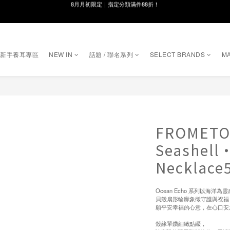
線在，好事發生｜祈願新品 第2件享9折
8月月初限定｜指定分類滿件88折！
🌸新會員限定🌸註冊送$100購物金
8月月初限定｜指定分類滿件88折！
｜新手養耳專區
NEW IN
話題 / 聯名系列
SELECT BRANDS
MA
FROMETO
Seashell・
Necklace
Ocean Echo 系列以海洋為
貝殼扇形輪廓象徵守護與祝福
願平安幸福的心意，在心口安
殼緣單鑽細緻點綴，