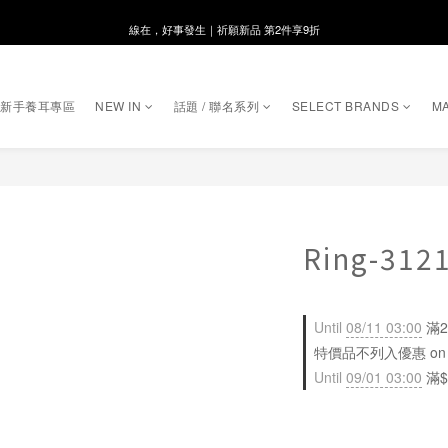
線在，好事發生｜祈願新品 第2件享9折
8月月初限定｜指定分類滿件88折！
🌸新會員限定🌸註冊送$100購物金
｜新手養耳專區
NEW IN
話題 / 聯名系列
SELECT BRANDS
MA
8月月初限定｜指定分類滿件88折！
Ring-312
Until
08/11 03:00
滿2
特價品不列入優惠 on sele
Until
09/01 03:00
滿$