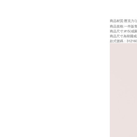
商品材質:壓克力
商品規格:一件販
商品尺寸:#15(戒圍
商品尺寸為韓國戒
款式號碼：312160