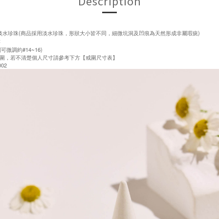
Description
/淡水珍珠(商品採用淡水珍珠，形狀大小皆不同，細微坑洞及凹痕為天然形成非屬瑕疵)
售
可微調約#14~16)
圍，若不清楚個人尺寸請參考下方【戒圍尺寸表】
02