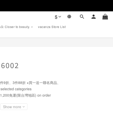
$
G: Closer to beauty.
vacanza Store List
BUY NOW
16002
件9折、3件88折 ※買一送一聯名商品、
cted categories
1,200免運(限台灣地區) on order
Show more