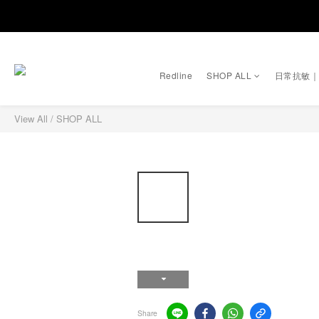
Redline
SHOP ALL
日常抗敏
View All
/
SHOP ALL
Share