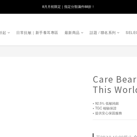
8月月初限定｜指定分類滿件88折！
線在，好事發生｜祈願新品 第2件享9折
🌸新會員限定🌸註冊送$100購物金
折起
日常抗敏｜新手養耳專區
最新商品
話題 / 聯名系列
SELE
8月月初限定｜指定分類滿件88折！
Care Bea
This W
⭑ 92.5% 低敏純銀
⭑ TGC 檢驗保證
⭑ 提供安心保固服務