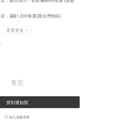
店，夏日快閃 - 全館滿$699免運 (限超
店，滿$1,200免運(限台灣地區)
查看更多
0
售完
貨到通知我
加入追蹤清單