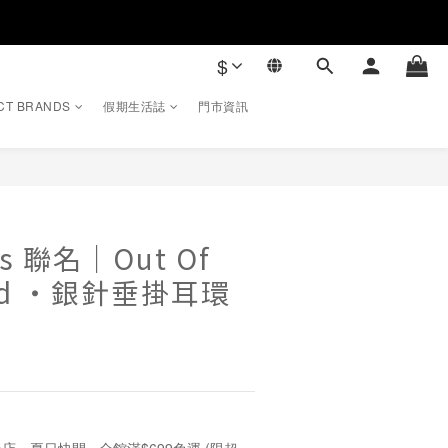
$
CT BRANDS
假期生活誌
門市資訊
rs 聯名｜Out Of
orld ・銀針垂掛耳環