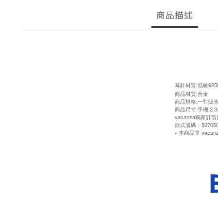
商品描述
耳針材質:低敏92
商品材質:合金
商品規格:一對販
商品尺寸:手機:2.3x1
vacanza獨家
款式號碼：507050
⭑ 本商品享 vacan