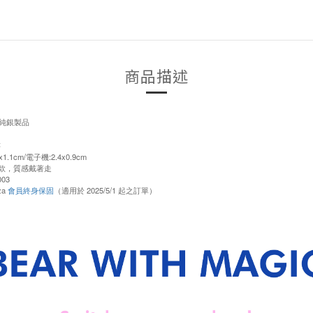
商品描述
5純銀製品
售
.1cm/電子機:2.4x0.9cm
訂製款，質感戴著走
03
za
會員終身保固
（適用於 2025/5/1 起之訂單）