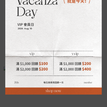
【官網獨家】祈願系列｜925純銀｜
祈願系列｜925純銀｜銀珠手鍊
勇敢前行・純銀手鍊
NT$800
NT$980
NT$1,080