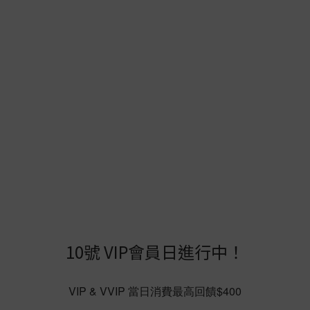
9
9
9
8
8
8
7
7
7
9
6
6
6
8
5
5
5
9
9
7
4
4
4
8
8
6
9
10號 VIP會員日進行中！
3
3
3
7
7
5
8
2
2
2
6
6
4
7
VIP & VVIP 當日消費最高回饋$400