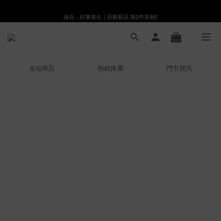
線在，好事發生｜祈願新品 第2件享9折
8月月初限定｜指定分類滿件88折！
🌸新會員限定🌸註冊送$100購物金
8月月初限定｜指定分類滿件88折！
全站商品
熱銷推薦
門市資訊