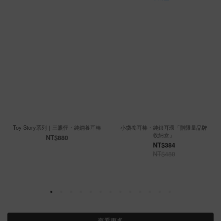
Toy Story系列｜三眼怪・純鋼養耳棒
小鑽養耳棒・純銀耳環「贈限量品牌
收納盒」
NT$880
NT$384
NT$480
查看更多