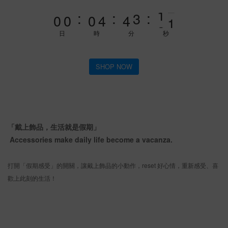
1
1
1
5
5
3
6
:
:
:
0
0
0
4
4
2
5
9
3
3
1
4
8
日
時
分
秒
2
2
0
3
7
1
1
2
6
SHOP NOW
0
0
1
5
0
4
3
「戴上飾品，生活就是假期」
2
Accessories make daily life become a vacanza.
1
0
打開「假期感受」的開關，讓戴上飾品的小動作，reset 好心情，重新感受、喜
歡上此刻的生活！