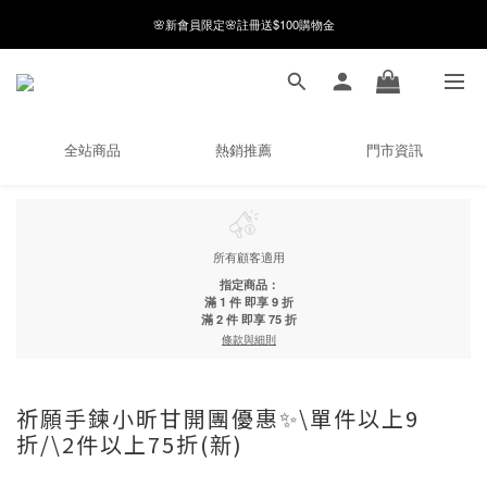
8月月初限定｜指定分類滿件88折！
🌸新會員限定🌸註冊送$100購物金
8月月初限定｜指定分類滿件88折！
全站商品
熱銷推薦
門市資訊
所有顧客適用
指定商品：
滿 1 件 即享 9 折
滿 2 件 即享 75 折
條款與細則
祈願手鍊小昕甘開團優惠✨\單件以上9
折/\2件以上75折(新)